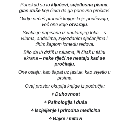
Ponekad su to 
ključevi, svjetlosna pisma, 
glas duše
 koji čeka da ga ponovno pročitaš.
Ovdje nećeš pronaći knjige koje poučavaju, 
već one koje 
otvaraju
.
Svaka je napisana iz unutarnjeg toka – s 
vilama, anđelima, zvjezdanim sjećanjima i 
tihim šaptom između redova.
Bilo da ih držiš u rukama, ili čitaš u tišini 
ekrana – 
neke riječi ne nestaju kad se 
pročitaju.
One ostaju, kao šapat uz jastuk, kao svjetlo u 
prsima.
Ovaj prostor okuplja knjige iz područja:
✧ Duhovnost
✧ Psihologija i duša
✧ Iscjeljenje i prirodna medicina
✧ Bajke i mitovi