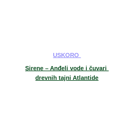
USKORO 
Sirene – Anđeli vode i čuvari 
drevnih tajni Atlantide