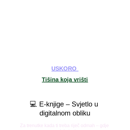
USKORO 
Tišina koja vrišti
💻 E-knjige – Svjetlo u 
digitalnom obliku
Za trenutke kada ti treba riječ odmah – gdje 