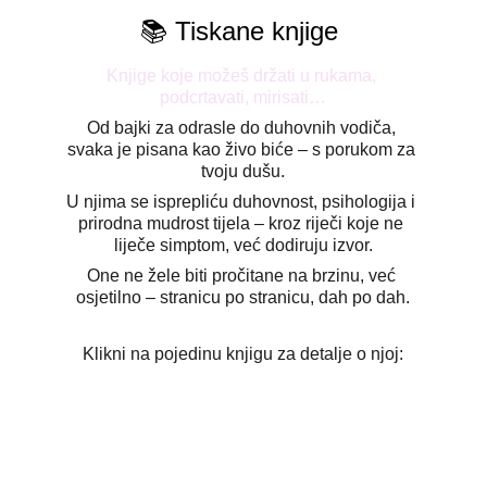
📚 Tiskane knjige 
Knjige koje možeš držati u rukama, 
podcrtavati, mirisati…
Od bajki za odrasle do duhovnih vodiča, 
svaka je pisana kao živo biće – s porukom za 
tvoju dušu.
U njima se isprepliću duhovnost, psihologija i 
prirodna mudrost tijela – kroz riječi koje ne 
liječe simptom, već dodiruju izvor.
One ne žele biti pročitane na brzinu, već 
osjetilno – stranicu po stranicu, dah po dah.
Klikni na pojedinu knjigu za detalje o njoj: