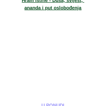
Hram Istine - Duša, svijest, 
ananda i put oslobođenja
U PONUDI