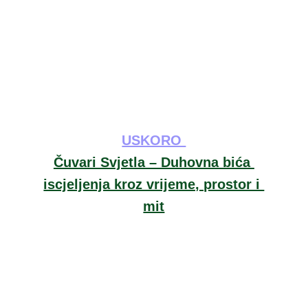
USKORO 
Čuvari Svjetla – Duhovna bića 
iscjeljenja kroz vrijeme, prostor i 
mit