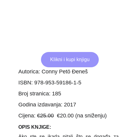
Klikni i kupi knjigu
Autorica: Conny Petö Đeneš
ISBN: 978-953-59186-1-5
Broj stranica: 185
Godina izdavanja: 2017
Cijena:
€25.00
€20.00 (na sniženju)
OPIS KNJIGE:
Ako ste se ikada pitali što se događa za