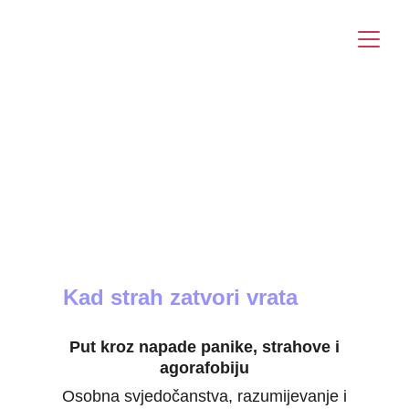
info@yourangelfairy.com
Kad strah zatvori vrata
Put kroz napade panike, strahove i
agorafobiju
Osobna svjedočanstva, razumijevanje i