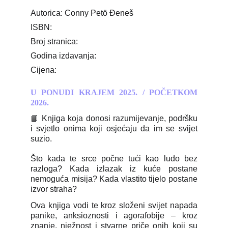
Autorica: Conny Petö Đeneš
ISBN:
Broj stranica:
Godina izdavanja:
Cijena:
U PONUDI KRAJEM 2025. / POČETKOM
2026.
📘 Knjiga koja donosi razumijevanje, podršku
i svjetlo onima koji osjećaju da im se svijet
suzio.
Što kada te srce počne tući kao ludo bez
razloga? Kada izlazak iz kuće postane
nemoguća misija? Kada vlastito tijelo postane
izvor straha?
Ova knjiga vodi te kroz složeni svijet napada
panike, anksioznosti i agorafobije – kroz
znanje, nježnost i stvarne priče onih koji su