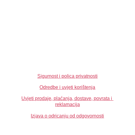
info@yourangelfairy.com
Sigurnost i polica privatnosti
Odredbe i uvjeti korištenja
Uvjeti prodaje, plaćanja, dostave, povrata i 
reklamacija
Izjava o odricanju od odgovornosti
NEWSLETTER