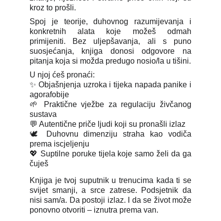
kroz to prošli.
Spoj je teorije, duhovnog razumijevanja i
konkretnih alata koje možeš odmah
primijeniti. Bez uljepšavanja, ali s puno
suosjećanja, knjiga donosi odgovore na
pitanja koja si možda predugo nosio/la u tišini.
U njoj ćeš pronaći:
✨ Objašnjenja uzroka i tijeka napada panike i
agorafobije
🌱 Praktične vježbe za regulaciju živčanog
sustava
💬 Autentične priče ljudi koji su pronašli izlaz
🕊️ Duhovnu dimenziju straha kao vodiča
prema iscjeljenju
💖 Suptilne poruke tijela koje samo želi da ga
čuješ
Knjiga je tvoj suputnik u trenucima kada ti se
svijet smanji, a srce zatrese. Podsjetnik da
nisi sam/a. Da postoji izlaz. I da se život može
ponovno otvoriti – iznutra prema van.